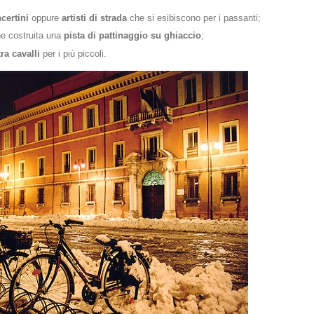
certini
oppure
artisti di strada
che si esibiscono per i passanti;
e costruita una
pista di pattinaggio su ghiaccio
;
ra cavalli
per i più piccoli.