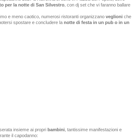
o per la notte di San Silvestro
, con dj set che vi faranno ballare
ntimo e meno caotico, numerosi ristoranti organizzano
veglioni
che
potersi spostare e concludere la
notte di festa in un pub o in un
serata insieme ai propri
bambini
, tantissime manifestazioni e
urante il capodanno: