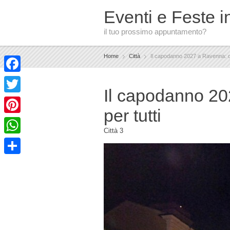
Eventi e Feste in
il tuo prossimo appuntamento?
Home
Città
Il capodanno 2027 a Ravenna: di
Facebook
Il capodanno 20
Twitter
per tutti
Pinterest
Città
3
WhatsApp
Condividi