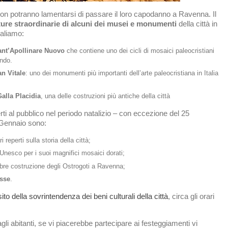
a non potranno lamentarsi di passare il loro capodanno a Ravenna. Il
ture straordinarie di alcuni dei musei e monumenti
della città in
naliamo:
Sant’Apollinare Nuovo
che contiene uno dei cicli di mosaici paleocristiani
ondo.
an Vitale
: uno dei monumenti più importanti dell’arte paleocristiana in Italia
alla Placidia
, una delle costruzioni più antiche della città
rti al pubblico nel periodo natalizio – con eccezione del 25
Gennaio sono:
 reperti sulla storia della città;
Unesco per i suoi magnifici mosaici dorati;
lebre costruzione degli Ostrogoti a Ravenna;
asse
.
sito della sovrintendenza dei beni culturali della città
, circa gli orari
li abitanti, se vi piacerebbe partecipare ai festeggiamenti vi