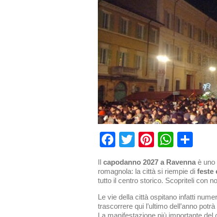
Facebook
Twitter
Pinterest
What
Con
Il
capodanno 2027 a Ravenna
è uno d
romagnola: la città si riempie di
feste
tutto il centro storico. Scopriteli con n
Le vie della città ospitano infatti nume
trascorrere qui l’ultimo dell’anno potrà
La manifestazione più importante del