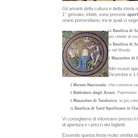
Gli amanti della cultura e della stori
1° gennaio, infatti, sono previste
aper
orario pomeridiano, tra le quali vi seg
la
Basilica di 
più celebri al m
la
Basilica di S
e nel Mondo
il
Mausoleo di G
Altri musei ape
Dicembre e 1 
il
Museo Nazionale
, che conserva vari
il
Battistero degli Ariani
, Patrimonio 
il
Mausoleo di Teodorico
, la più ce
la
Basilica di Sant’Apollinare in Cl
Vi consigliamo di informarvi presso il
di apertura e i prezzi dei biglietti.
Essendo questa festa molto sentita dag