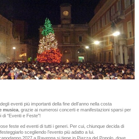
sApp
dividi
egli eventi più importanti della fine dell’anno nella costa
 e musica
, grazie ai numerosi concerti e manifestazioni sparsi per
oi di “Eventi e Feste”!
rose feste ed eventi di tutti i generi. Per cui, chiunque decida di
 festeggiarlo scegliendo l’evento più adatto a lui.
 capodanno 2027 a Ravenna si tiene in Piazza del Popolo, dove