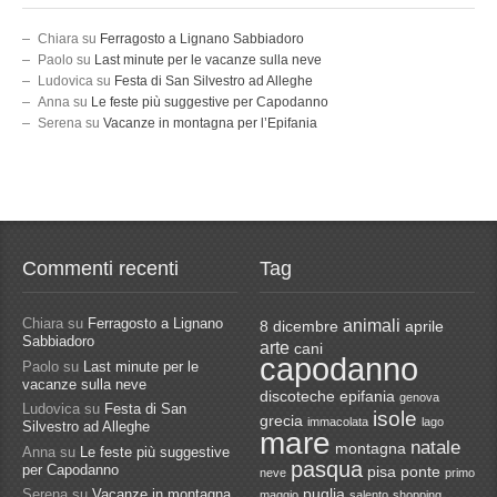
Chiara
su
Ferragosto a Lignano Sabbiadoro
Paolo
su
Last minute per le vacanze sulla neve
Ludovica
su
Festa di San Silvestro ad Alleghe
Anna
su
Le feste più suggestive per Capodanno
Serena
su
Vacanze in montagna per l’Epifania
Commenti recenti
Tag
Chiara
su
Ferragosto a Lignano
animali
8 dicembre
aprile
Sabbiadoro
arte
cani
capodanno
Paolo
su
Last minute per le
vacanze sulla neve
discoteche
epifania
genova
Ludovica
su
Festa di San
isole
grecia
immacolata
lago
Silvestro ad Alleghe
mare
natale
montagna
Anna
su
Le feste più suggestive
pasqua
per Capodanno
pisa
ponte
neve
primo
Serena
su
Vacanze in montagna
puglia
maggio
salento
shopping