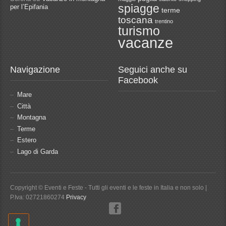
spiagge
per l’Epifania
terme
toscana
trentino
turismo
vacanze
Navigazione
Seguici anche su
Facebook
Mare
Città
Montagna
Terme
Estero
Lago di Garda
Copyright © Eventi e Feste - Tutti gli eventi e le feste in Italia e non solo |
P.Iva: 02721860274
Privacy