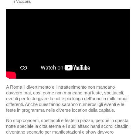
i Vaticani.
A Roma il divertimento e l’intrattenimento non mancano
davvero mai, così come non mancano mai feste, spettacoli,
eventi per festeggiare la notte più lunga dell’anno in mille modi
differenti. Anche quest’anno saranno numerosi gli eventi e le
feste in programma nelle diverse location della capitale.
No stop concerti, spettacoli e feste in piazza, perché in questa
notte speciale la città eterna e i suoi affascinanti scorci cittadini
diventano scenario per manifestazioni e show davvero