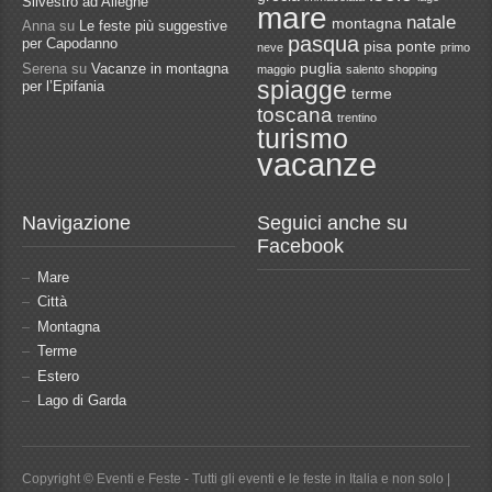
Silvestro ad Alleghe
mare
natale
montagna
Anna
su
Le feste più suggestive
pasqua
per Capodanno
pisa
ponte
neve
primo
Serena
su
Vacanze in montagna
puglia
maggio
salento
shopping
spiagge
per l’Epifania
terme
toscana
trentino
turismo
vacanze
Navigazione
Seguici anche su
Facebook
Mare
Città
Montagna
Terme
Estero
Lago di Garda
Copyright © Eventi e Feste - Tutti gli eventi e le feste in Italia e non solo |