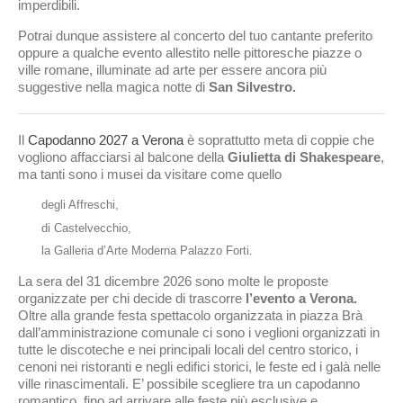
imperdibili.
Potrai dunque assistere al concerto del tuo cantante preferito
oppure a qualche evento allestito nelle pittoresche piazze o
ville romane, illuminate ad arte per essere ancora più
suggestive nella magica notte di
San Silvestro.
Il
Capodanno 2027 a Verona
è soprattutto meta di coppie che
vogliono affacciarsi al balcone della
Giulietta di Shakespeare
,
ma tanti sono i musei da visitare come quello
degli Affreschi,
di Castelvecchio,
la Galleria d’Arte Moderna Palazzo Forti.
La sera del 31 dicembre 2026 sono molte le proposte
organizzate per chi decide di trascorre
l’evento a Verona.
Oltre alla grande festa spettacolo organizzata in piazza Brà
dall’amministrazione comunale ci sono i veglioni organizzati in
tutte le discoteche e nei principali locali del centro storico, i
cenoni nei ristoranti e negli edifici storici, le feste ed i galà nelle
ville rinascimentali. E’ possibile scegliere tra un capodanno
romantico, fino ad arrivare alle feste più esclusive e