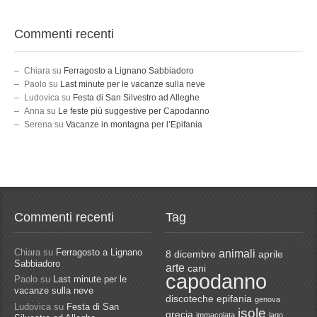
Commenti recenti
Chiara
su
Ferragosto a Lignano Sabbiadoro
Paolo
su
Last minute per le vacanze sulla neve
Ludovica
su
Festa di San Silvestro ad Alleghe
Anna
su
Le feste più suggestive per Capodanno
Serena
su
Vacanze in montagna per l’Epifania
Commenti recenti
Tag
Chiara
su
Ferragosto a Lignano
animali
8 dicembre
aprile
Sabbiadoro
arte
cani
capodanno
Paolo
su
Last minute per le
vacanze sulla neve
discoteche
epifania
genova
Ludovica
su
Festa di San
isole
grecia
immacolata
lago