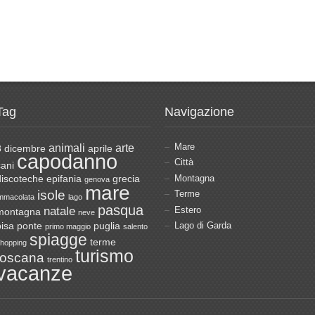
Tag
Navigazione
Mare
animali
arte
8 dicembre
aprile
capodanno
Città
cani
Montagna
discoteche
epifania
grecia
genova
mare
isole
Terme
mmacolata
lago
pasqua
natale
Estero
montagna
neve
Lago di Garda
pisa
ponte
puglia
primo maggio
salento
spiagge
terme
hopping
turismo
toscana
trentino
vacanze
Top