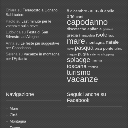
Chiara
su
Ferragosto a Lignano
animali
8 dicembre
aprile
Sabbiadoro
arte
cani
capodanno
Paolo
su
Last minute per le
vacanze sulla neve
discoteche
epifania
genova
Ludovica
su
Festa di San
isole
grecia
immacolata
lago
Silvestro ad Alleghe
mare
natale
montagna
Anna
su
Le feste più suggestive
pasqua
per Capodanno
pisa
ponte
neve
primo
Serena
su
Vacanze in montagna
puglia
maggio
salento
shopping
spiagge
per l’Epifania
terme
toscana
trentino
turismo
vacanze
Navigazione
Seguici anche su
Facebook
Mare
Città
Montagna
Terme