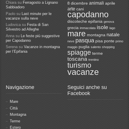
Chiara
su
Ferragosto a Lignano
animali
8 dicembre
aprile
Sabbiadoro
arte
cani
capodanno
Paolo
su
Last minute per le
vacanze sulla neve
discoteche
epifania
genova
Ludovica
su
Festa di San
isole
grecia
immacolata
lago
Silvestro ad Alleghe
mare
natale
montagna
Anna
su
Le feste più suggestive
pasqua
per Capodanno
pisa
ponte
neve
primo
Serena
su
Vacanze in montagna
puglia
maggio
salento
shopping
spiagge
per l’Epifania
terme
toscana
trentino
turismo
vacanze
Navigazione
Seguici anche su
Facebook
Mare
Città
Montagna
Terme
Estero