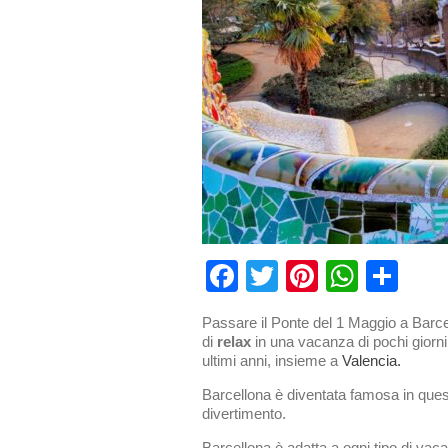
Facebook
Twitter
Pinterest
What
Con
Passare il Ponte del 1 Maggio a Barcel
di
relax
in una vacanza di pochi giorni, 
ultimi anni, insieme a
Valencia.
Barcellona è diventata famosa in questi 
divertimento.
Barcellona è adatta a ogni tipo di va