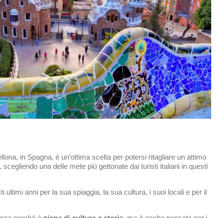
sApp
dividi
lona, in Spagna, è un’ottima scelta per potersi ritagliare un attimo
scegliendo una delle mete più gettonate dai turisti italiani in questi
ultimi anni per la sua spiaggia, la sua cultura, i suoi locali e per il
canza perchè è
piena di cultura e storia
, ma è anche pensata per i