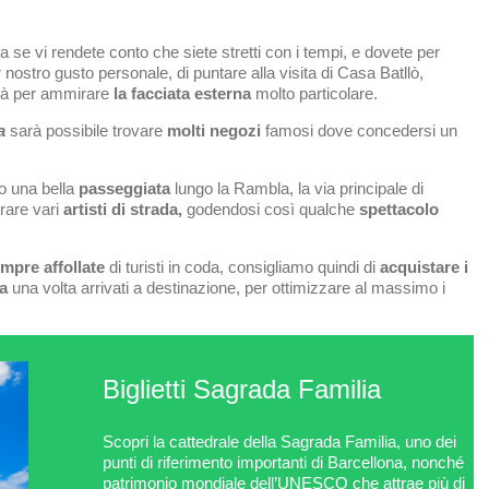
 se vi rendete conto che siete stretti con i tempi, e dovete per
nostro gusto personale, di puntare alla visita di Casa Batllò,
là per ammirare
la facciata esterna
molto particolare.
a
sarà possibile trovare
molti negozi
famosi dove concedersi un
o una bella
passeggiata
lungo la Rambla, la via principale di
rare vari
artisti di strada,
godendosi così qualche
spettacolo
mpre affollate
di turisti in coda, consigliamo quindi di
acquistare i
la
una volta arrivati a destinazione, per ottimizzare al massimo i
Biglietti Sagrada Familia
Scopri la cattedrale della Sagrada Familia, uno dei
punti di riferimento importanti di Barcellona, nonché
patrimonio mondiale dell’UNESCO che attrae più di