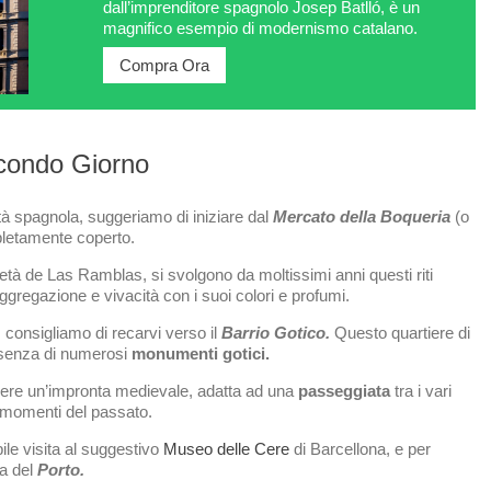
dall’imprenditore spagnolo Josep Batlló, è un
magnifico esempio di modernismo catalano.
Compra Ora
econdo Giorno
ittà spagnola, suggeriamo di iniziare dal
Mercato della Boqueria
(o
letamente coperto.
metà de Las Ramblas, si svolgono da moltissimi anni questi riti
regazione e vivacità con i suoi colori e profumi.
 consigliamo di recarvi verso il
Barrio Gotico.
Questo quartiere di
esenza di numerosi
monumenti gotici.
avere un’impronta medievale, adatta ad una
passeggiata
tra i vari
i momenti del passato.
ile visita al suggestivo
Museo delle Cere
di Barcellona, e per
a del
Porto.