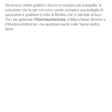
Se invece volete godervi i fuochi in maniera più tranquilla, la
soluzione che fa per voi sono i ponti: portatevi una bottiglia di
spumante e godetevi il cielo di Berlino che si riempie di luce.
Tra i piú gettonati l’
Oberbaumbrücke
, il Warschauer Brücke e
il Modersohnbrücke, ma qualsiasi ponte sullo Spree andrà
bene.