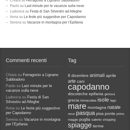
Chiara
su
Ferragosto a Lignano Sabbiadoro
Paolo
su
Last minute per le vacanze sulla neve
Ludovica
su
Festa di San Silvestro ad Alleghe
Anna
su
Le feste più suggestive per Capodanno
Serena
su
Vacanze in montagna per l’Epifania
Commenti recenti
Tag
Chiara
su
Ferragosto a Lignano
animali
8 dicembre
aprile
Sabbiadoro
arte
cani
capodanno
Paolo
su
Last minute per le
vacanze sulla neve
discoteche
epifania
genova
Ludovica
su
Festa di San
isole
grecia
immacolata
lago
Silvestro ad Alleghe
mare
natale
montagna
Anna
su
Le feste più suggestive
pasqua
per Capodanno
pisa
ponte
neve
primo
Serena
su
Vacanze in montagna
puglia
maggio
salento
shopping
spiagge
per l’Epifania
terme