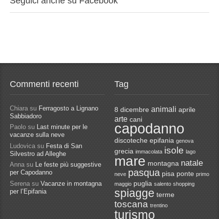
Seguici anche su Facebook
Commenti recenti
Tag
Chiara
su
Ferragosto a Lignano
animali
8 dicembre
aprile
Sabbiadoro
arte
cani
capodanno
Paolo
su
Last minute per le
vacanze sulla neve
discoteche
epifania
genova
Ludovica
su
Festa di San
isole
grecia
immacolata
lago
Silvestro ad Alleghe
mare
natale
montagna
Anna
su
Le feste più suggestive
pasqua
per Capodanno
pisa
ponte
neve
primo
Serena
su
Vacanze in montagna
puglia
maggio
salento
shopping
spiagge
per l’Epifania
terme
toscana
trentino
turismo