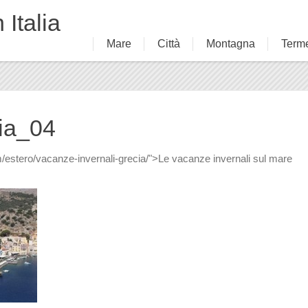
 Italia
Mare
Città
Montagna
Term
ia_04
/estero/vacanze-invernali-grecia/">Le vacanze invernali sul mare