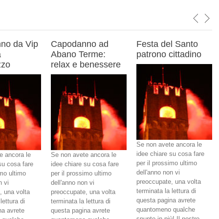
no da Vip
Capodanno ad
Festa del Santo
a
Abano Terme:
patrono cittadino
zzo
relax e benessere
Se non avete ancora le
idee chiare su cosa fare
e ancora le
Se non avete ancora le
per il prossimo ultimo
su cosa fare
idee chiare su cosa fare
dell'anno non vi
imo ultimo
per il prossimo ultimo
preoccupate, una volta
n vi
dell'anno non vi
terminata la lettura di
, una volta
preoccupate, una volta
questa pagina avrete
lettura di
terminata la lettura di
quantomeno qualche
na avrete
questa pagina avrete
spunto in più! Il nostro