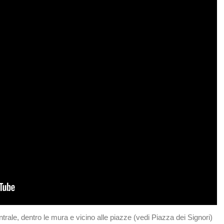
entrale, dentro le mura e vicino alle piazze (vedi Piazza dei Signori)