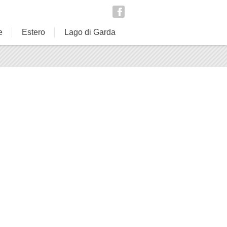
e
Estero
Lago di Garda