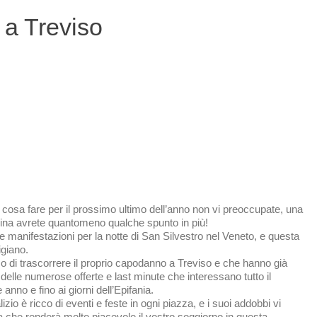
 a Treviso
sApp
dividi
 cosa fare per il prossimo ultimo dell’anno non vi preoccupate, una
agina avrete quantomeno qualche spunto in più!
 le manifestazioni per la notte di San Silvestro nel Veneto, e questa
igiano.
o di trascorrere il proprio capodanno a Treviso e che hanno già
o delle numerose offerte e last minute che interessano tutto il
 anno e fino ai giorni dell’Epifania.
lizio è ricco di eventi e feste in ogni piazza, e i suoi addobbi vi
a che renderà molto piacevole il vostro soggiorno in questa