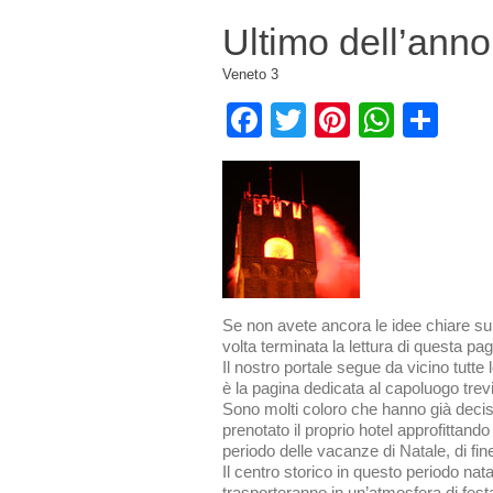
Ultimo dell’anno
Veneto
3
Facebook
Twitter
Pinterest
What
Con
Se non avete ancora le idee chiare su
volta terminata la lettura di questa p
Il nostro portale segue da vicino tutte
è la pagina dedicata al capoluogo trev
Sono molti coloro che hanno già decis
prenotato il proprio hotel approfittand
periodo delle vacanze di Natale, di fine
Il centro storico in questo periodo nata
trasporteranno in un’atmosfera di fest