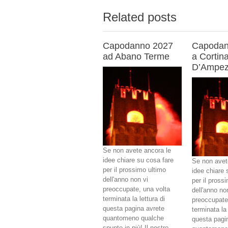
Related posts
Capodanno 2027
Capodan
ad Abano Terme
a Cortin
D’Ampe
Se non avete ancora le
idee chiare su cosa fare
Se non avet
per il prossimo ultimo
idee chiare 
dell'anno non vi
per il pross
preoccupate, una volta
dell'anno no
terminata la lettura di
preoccupate
questa pagina avrete
terminata la 
quantomeno qualche
questa pagi
spunto in più! Il nostro