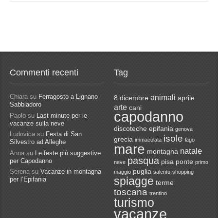
Commenti recenti
Tag
Chiara
su
Ferragosto a Lignano
animali
8 dicembre
aprile
Sabbiadoro
arte
cani
capodanno
Paolo
su
Last minute per le
vacanze sulla neve
discoteche
epifania
genova
Ludovica
su
Festa di San
isole
grecia
immacolata
lago
Silvestro ad Alleghe
mare
natale
montagna
Anna
su
Le feste più suggestive
pasqua
per Capodanno
pisa
ponte
neve
primo
Serena
su
Vacanze in montagna
puglia
maggio
salento
shopping
spiagge
per l’Epifania
terme
toscana
trentino
turismo
vacanze