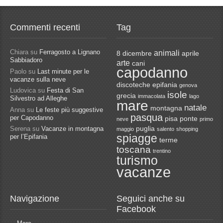
Commenti recenti
Tag
Chiara
su
Ferragosto a Lignano
animali
8 dicembre
aprile
Sabbiadoro
arte
cani
capodanno
Paolo
su
Last minute per le
vacanze sulla neve
discoteche
epifania
genova
Ludovica
su
Festa di San
isole
grecia
immacolata
lago
Silvestro ad Alleghe
mare
natale
montagna
Anna
su
Le feste più suggestive
pasqua
per Capodanno
pisa
ponte
neve
primo
Serena
su
Vacanze in montagna
puglia
maggio
salento
shopping
spiagge
per l’Epifania
terme
toscana
trentino
turismo
vacanze
Navigazione
Seguici anche su
Facebook