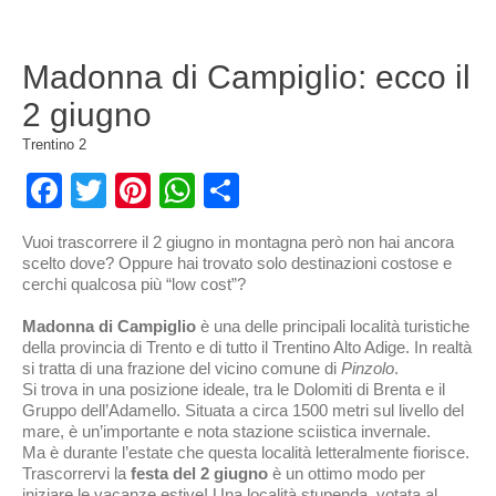
Madonna di Campiglio: ecco il
2 giugno
Trentino
2
Facebook
Twitter
Pinterest
WhatsApp
Condividi
Vuoi trascorrere il 2 giugno in montagna però non hai ancora
scelto dove? Oppure hai trovato solo destinazioni costose e
cerchi qualcosa più “low cost”?
Madonna di Campiglio
è una delle principali località turistiche
della provincia di Trento e di tutto il Trentino Alto Adige. In realtà
si tratta di una frazione del vicino comune di
Pinzolo
.
Si trova in una posizione ideale, tra le Dolomiti di Brenta e il
Gruppo dell’Adamello. Situata a circa 1500 metri sul livello del
mare, è un’importante e nota stazione sciistica invernale.
Ma è durante l’estate che questa località letteralmente fiorisce.
Trascorrervi la
festa del 2 giugno
è un ottimo modo per
iniziare le vacanze estive! Una località stupenda, votata al