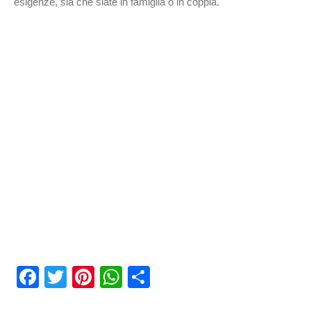
esigenze, sia che siate in famiglia o in coppia.
Facebook
Twitter
Pinterest
WhatsApp
Condividi