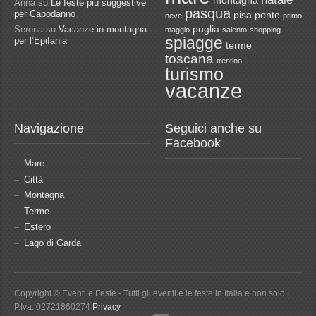
montagna
Anna
su
Le feste più suggestive
pasqua
per Capodanno
pisa
ponte
neve
primo
Serena
su
Vacanze in montagna
puglia
maggio
salento
shopping
spiagge
per l’Epifania
terme
toscana
trentino
turismo
vacanze
Navigazione
Seguici anche su
Facebook
Mare
Città
Montagna
Terme
Estero
Lago di Garda
Copyright © Eventi e Feste - Tutti gli eventi e le feste in Italia e non solo |
P.Iva: 02721860274
Privacy