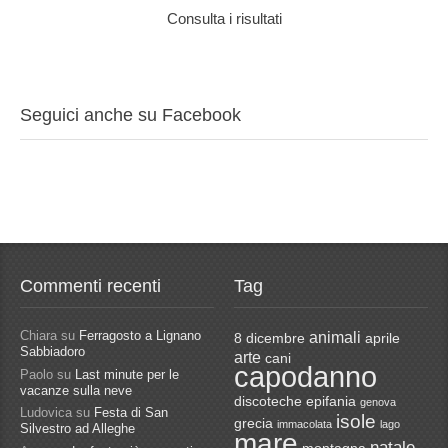
Consulta i risultati
Seguici anche su Facebook
Commenti recenti
Tag
Chiara
su
Ferragosto a Lignano
animali
8 dicembre
aprile
Sabbiadoro
arte
cani
capodanno
Paolo
su
Last minute per le
vacanze sulla neve
discoteche
epifania
genova
Ludovica
su
Festa di San
isole
grecia
immacolata
lago
Silvestro ad Alleghe
mare
natale