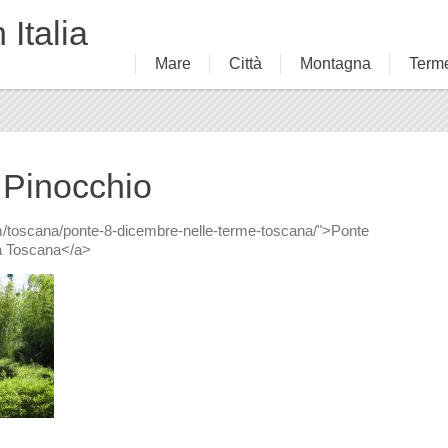
 Italia
Mare
Città
Montagna
Term
 Pinocchio
m/toscana/ponte-8-dicembre-nelle-terme-toscana/">Ponte
la Toscana</a>