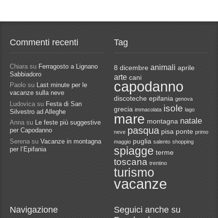
Commenti recenti
Tag
Chiara
su
Ferragosto a Lignano
animali
8 dicembre
aprile
Sabbiadoro
arte
cani
capodanno
Paolo
su
Last minute per le
vacanze sulla neve
discoteche
epifania
genova
Ludovica
su
Festa di San
isole
grecia
immacolata
lago
Silvestro ad Alleghe
mare
natale
montagna
Anna
su
Le feste più suggestive
pasqua
per Capodanno
pisa
ponte
neve
primo
Serena
su
Vacanze in montagna
puglia
maggio
salento
shopping
spiagge
per l’Epifania
terme
toscana
trentino
turismo
vacanze
Navigazione
Seguici anche su