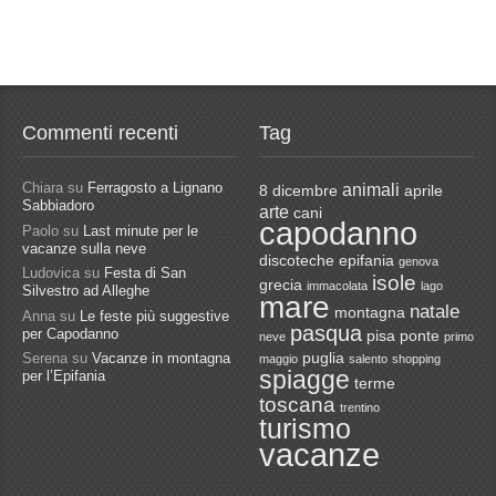
Commenti recenti
Tag
Chiara
su
Ferragosto a Lignano
animali
8 dicembre
aprile
Sabbiadoro
arte
cani
capodanno
Paolo
su
Last minute per le
vacanze sulla neve
discoteche
epifania
genova
Ludovica
su
Festa di San
isole
grecia
immacolata
lago
Silvestro ad Alleghe
mare
natale
montagna
Anna
su
Le feste più suggestive
pasqua
per Capodanno
pisa
ponte
neve
primo
Serena
su
Vacanze in montagna
puglia
maggio
salento
shopping
spiagge
per l’Epifania
terme
toscana
trentino
turismo
vacanze