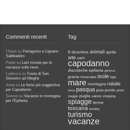
Commenti recenti
Tag
Chiara
su
Ferragosto a Lignano
animali
8 dicembre
aprile
Sabbiadoro
arte
cani
capodanno
Paolo
su
Last minute per le
vacanze sulla neve
discoteche
epifania
genova
Ludovica
su
Festa di San
isole
grecia
immacolata
lago
Silvestro ad Alleghe
mare
natale
montagna
Anna
su
Le feste più suggestive
pasqua
per Capodanno
pisa
ponte
neve
primo
Serena
su
Vacanze in montagna
puglia
maggio
salento
shopping
spiagge
per l’Epifania
terme
toscana
trentino
turismo
vacanze