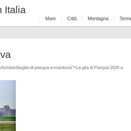
 Italia
Mare
Città
Montagna
Term
ova
m/lombardia/gita-di-pasqua-a-mantova/">La gita di Pasqua 2026 a