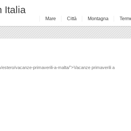
 Italia
Mare
Città
Montagna
Term
/estero/vacanze-primaverili-a-malta/">Vacanze primaverili a