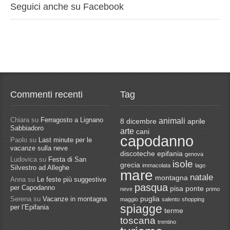
Seguici anche su Facebook
Commenti recenti
Tag
Chiara
su
Ferragosto a Lignano
animali
8 dicembre
aprile
Sabbiadoro
arte
cani
capodanno
Paolo
su
Last minute per le
vacanze sulla neve
discoteche
epifania
genova
Ludovica
su
Festa di San
isole
grecia
immacolata
lago
Silvestro ad Alleghe
mare
natale
montagna
Anna
su
Le feste più suggestive
pasqua
per Capodanno
pisa
ponte
neve
primo
Serena
su
Vacanze in montagna
puglia
maggio
salento
shopping
spiagge
per l’Epifania
terme
toscana
trentino