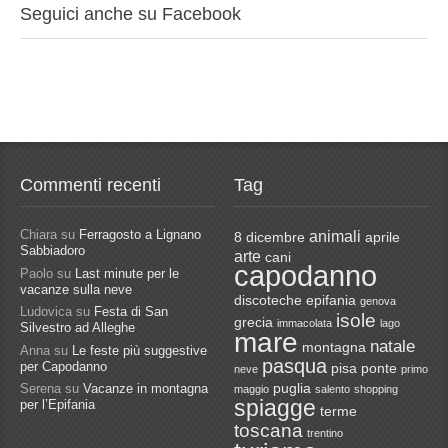
Seguici anche su Facebook
Commenti recenti
Tag
Chiara
su
Ferragosto a Lignano
animali
8 dicembre
aprile
Sabbiadoro
arte
cani
capodanno
Paolo
su
Last minute per le
vacanze sulla neve
discoteche
epifania
genova
Ludovica
su
Festa di San
isole
grecia
immacolata
lago
Silvestro ad Alleghe
mare
natale
montagna
Anna
su
Le feste più suggestive
pasqua
per Capodanno
pisa
ponte
neve
primo
Serena
su
Vacanze in montagna
puglia
maggio
salento
shopping
spiagge
per l’Epifania
terme
toscana
trentino