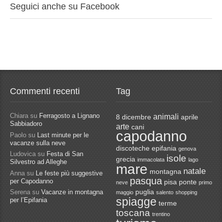
Seguici anche su Facebook
Commenti recenti
Tag
Chiara
su
Ferragosto a Lignano
animali
8 dicembre
aprile
Sabbiadoro
arte
cani
capodanno
Paolo
su
Last minute per le
vacanze sulla neve
discoteche
epifania
genova
Ludovica
su
Festa di San
isole
grecia
immacolata
lago
Silvestro ad Alleghe
mare
natale
montagna
Anna
su
Le feste più suggestive
pasqua
per Capodanno
pisa
ponte
neve
primo
Serena
su
Vacanze in montagna
puglia
maggio
salento
shopping
spiagge
per l’Epifania
terme
toscana
trentino