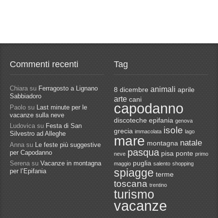
Commenti recenti
Tag
Chiara
su
Ferragosto a Lignano
animali
8 dicembre
aprile
Sabbiadoro
arte
cani
capodanno
Paolo
su
Last minute per le
vacanze sulla neve
discoteche
epifania
genova
Ludovica
su
Festa di San
isole
grecia
immacolata
lago
Silvestro ad Alleghe
mare
natale
montagna
Anna
su
Le feste più suggestive
pasqua
per Capodanno
pisa
ponte
neve
primo
Serena
su
Vacanze in montagna
puglia
maggio
salento
shopping
spiagge
per l’Epifania
terme
toscana
trentino
turismo
vacanze