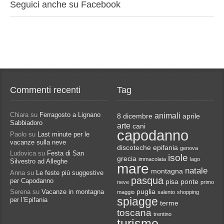
Seguici anche su Facebook
Commenti recenti
Tag
Chiara
su
Ferragosto a Lignano
animali
8 dicembre
aprile
Sabbiadoro
arte
cani
capodanno
Paolo
su
Last minute per le
vacanze sulla neve
discoteche
epifania
genova
Ludovica
su
Festa di San
isole
grecia
immacolata
lago
Silvestro ad Alleghe
mare
natale
montagna
Anna
su
Le feste più suggestive
pasqua
per Capodanno
pisa
ponte
neve
primo
Serena
su
Vacanze in montagna
puglia
maggio
salento
shopping
spiagge
per l’Epifania
terme
toscana
trentino
turismo