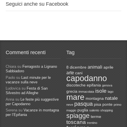
Seguici anche su Facebook
Commenti recenti
Tag
Chiara
su
Ferragosto a Lignano
animali
8 dicembre
aprile
Sabbiadoro
arte
cani
capodanno
Paolo
su
Last minute per le
vacanze sulla neve
discoteche
epifania
genova
Ludovica
su
Festa di San
isole
grecia
immacolata
lago
Silvestro ad Alleghe
mare
natale
montagna
Anna
su
Le feste più suggestive
pasqua
per Capodanno
pisa
ponte
neve
primo
Serena
su
Vacanze in montagna
puglia
maggio
salento
shopping
spiagge
per l’Epifania
terme
toscana
trentino